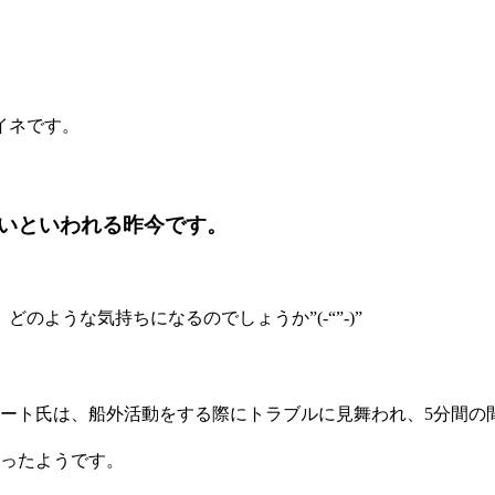
イネです。
いといわれる昨今です。
ような気持ちになるのでしょうか”(-“”-)”
イカート氏は、船外活動をする際にトラブルに見舞われ、5分間の
だったようです。