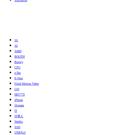
SASAEAI
5G
AI
AMD
BOOTH
Boowy
CPU
e-Tax
E-Vino
Fluid Motion Video
GW
HD7770
iPhone
iScream
IT
IT導入
Netflix
SSD
UNIQLO