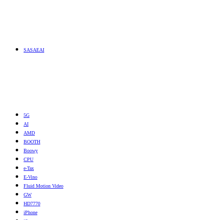
SASAEAI
5G
AI
AMD
BOOTH
Boowy
CPU
e-Tax
E-Vino
Fluid Motion Video
GW
HD7770
iPhone