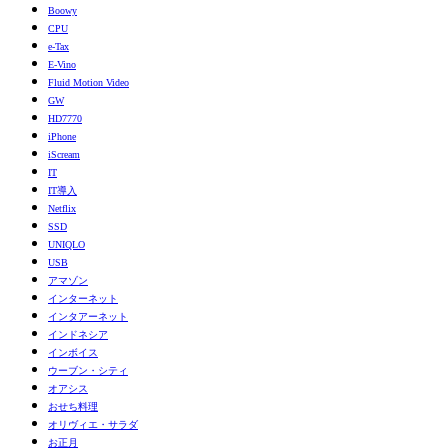
Boowy
CPU
e-Tax
E-Vino
Fluid Motion Video
GW
HD7770
iPhone
iScream
IT
IT導入
Netflix
SSD
UNIQLO
USB
アマゾン
インターネット
インタアーネット
インドネシア
インボイス
ウーブン・シティ
オアシス
おせち料理
オリヴィエ・サラダ
お正月