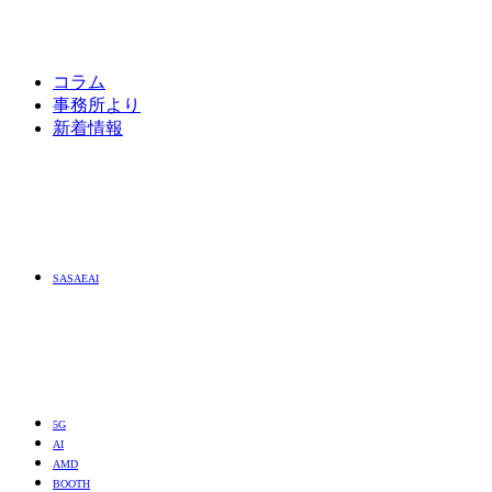
コラム
事務所より
新着情報
SASAEAI
5G
AI
AMD
BOOTH