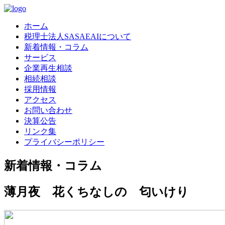
ホーム
税理士法人SASAEAIについて
新着情報・コラム
サービス
企業再生相談
相続相談
採用情報
アクセス
お問い合わせ
決算公告
リンク集
プライバシーポリシー
新着情報・コラム
薄月夜 花くちなしの 匂いけり