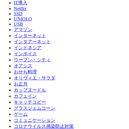
IT導入
Netflix
SSD
UNIQLO
USB
アマゾン
インターネット
インタアーネット
インドネシア
インボイス
ウーブン・シティ
オアシス
おせち料理
オリヴィエ・サラダ
お正月
カップヌードル
カフェイン
キャッチコピー
グラスジェムコーン
ゲーム
コミュニケーション
コロナウイルス感染防止対策