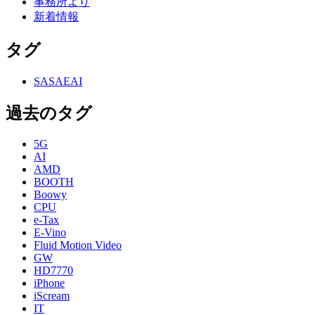
事務所より
新着情報
タグ
SASAEAI
過去のタグ
5G
AI
AMD
BOOTH
Boowy
CPU
e-Tax
E-Vino
Fluid Motion Video
GW
HD7770
iPhone
iScream
IT