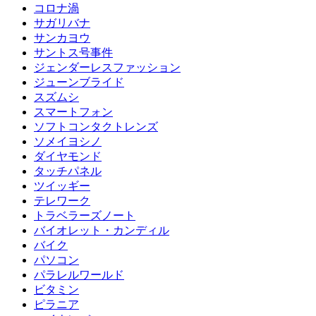
コロナ渦
サガリバナ
サンカヨウ
サントス号事件
ジェンダーレスファッション
ジューンブライド
スズムシ
スマートフォン
ソフトコンタクトレンズ
ソメイヨシノ
ダイヤモンド
タッチパネル
ツイッギー
テレワーク
トラベラーズノート
バイオレット・カンディル
バイク
パソコン
パラレルワールド
ビタミン
ピラニア