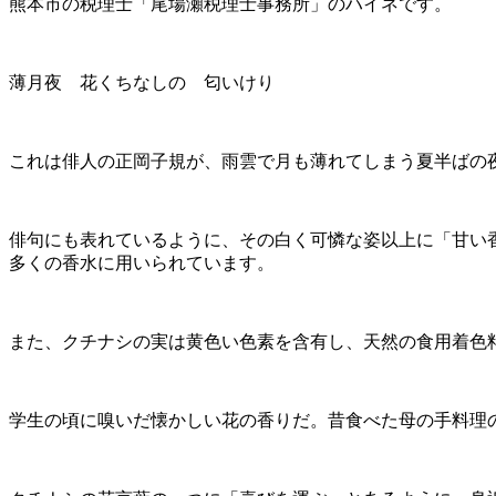
熊本市の税理士「尾場瀬税理士事務所」のハイネです。
薄月夜 花くちなしの 匂いけり
これは俳人の正岡子規が、雨雲で月も薄れてしまう夏半ばの
俳句にも表れているように、その白く可憐な姿以上に「甘い
多くの香水に用いられています。
また、クチナシの実は黄色い色素を含有し、天然の食用着色
学生の頃に嗅いだ懐かしい花の香りだ。昔食べた母の手料理