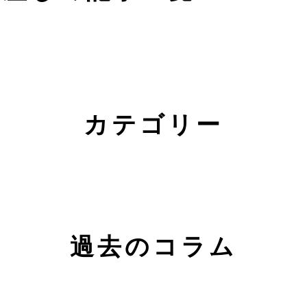
カテゴリー
過去のコラム